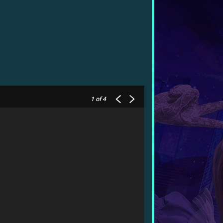
1
of 4