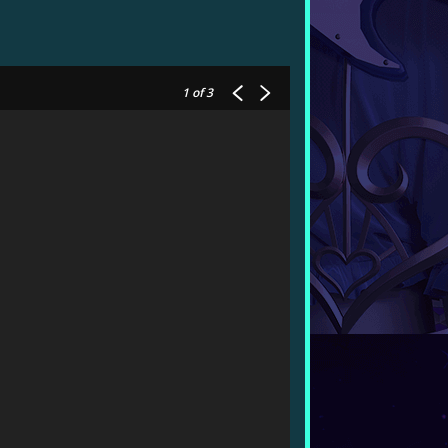
1
of 3