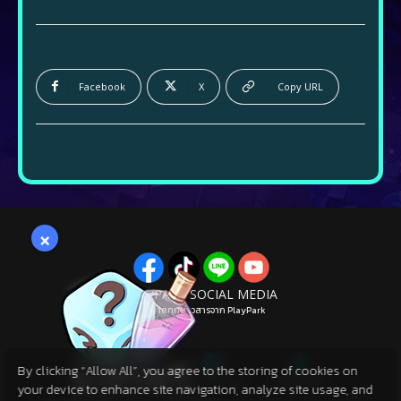
Facebook
X
Copy URL
×
PLAYPARK SOCIAL MEDIA
ไม่พลาดทุกข่าวสารจาก PlayPark
By clicking “Allow All”, you agree to the storing of cookies on
your device to enhance site navigation, analyze site usage, and