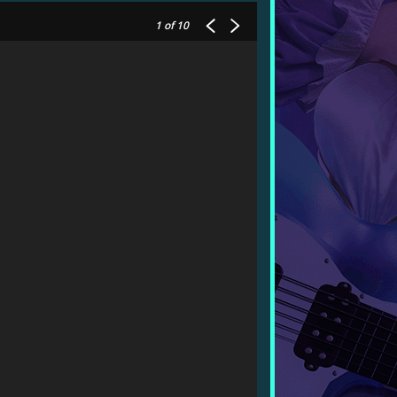
1
of 10