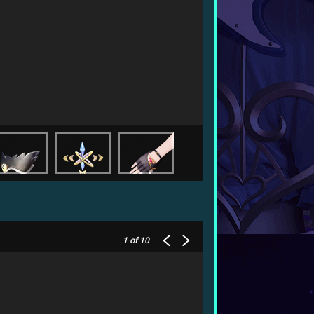
1
of 10