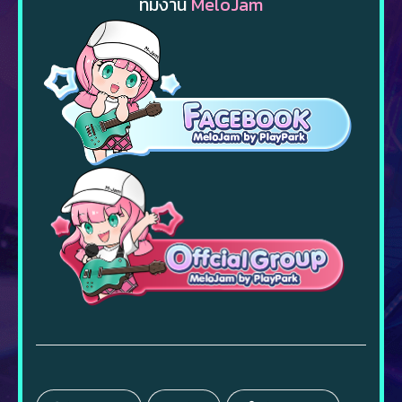
ทีมงาน
MeloJam