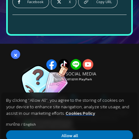
Facebook
X
Copy URL
×
PLAYPARK SOCIAL MEDIA
ไม่พลาดทุกข่าวสารจาก PlayPark
By clicking “Allow All”, you agree to the storing of cookies on
your device to enhance site navigation, analyze site usage, and
Copyright 2024 Sanyi Network Technology Group Co.,Ltd. All Rights
assist in our marketing efforts.
Cookies Policy
Reserved © 2024 Playpark Co., Ltd. All Rights Reserved.
ภาษาไทย
/
English
Allow all