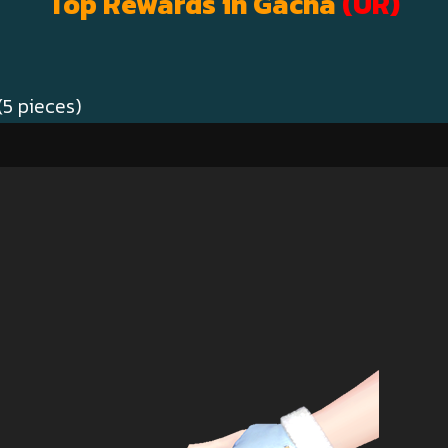
Top Rewards in Gacha
(UR)
5 pieces)