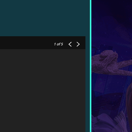
1
of 5