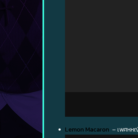
Lemon Macaron
– เพศหหญิ