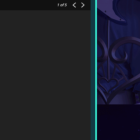
1
of 5