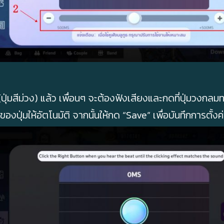
 (ปุ่มสีม่วง) แล้ว เพื่อนๆ จะต้องฟังเสียงและกดที่ปุ่มวง
ปุ่มให้อัตโนมัติ จากนั้นให้กด “Save” เพื่อบันทึกการตั้งค