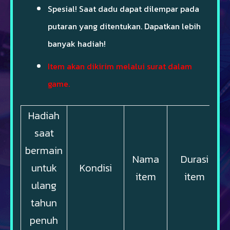
Spesial! Saat dadu dapat dilempar pada
putaran yang ditentukan. Dapatkan lebih
banyak hadiah!
Item akan dikirim melalui surat dalam
game.
Hadiah
saat
bermain
Nama
Durasi
untuk
Kondisi
item
item
ulang
tahun
penuh