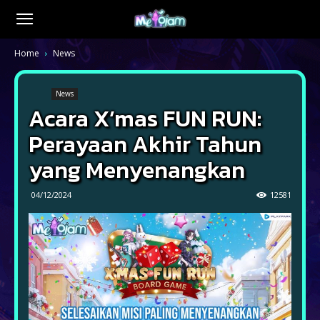
Home
News
News
Acara X’mas FUN RUN:
Perayaan Akhir Tahun
yang Menyenangkan
04/12/2024
12581