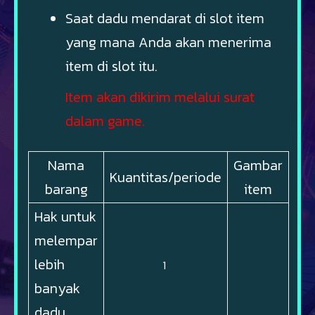
Saat dadu mendarat di slot item
yang mana Anda akan menerima
item di slot itu.
Item akan dikirim melalui surat
dalam game.
Nama
Gambar
Kuantitas/periode
barang
item
Hak untuk
melempar
lebih
1
banyak
dadu