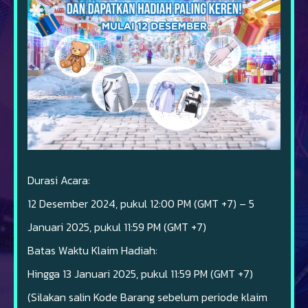
Durasi Acara:
12 Desember 2024, pukul 12:00 PM (GMT +7) – 5
Januari 2025, pukul 11:59 PM (GMT +7)
Batas Waktu Klaim Hadiah:
Hingga 13 Januari 2025, pukul 11:59 PM (GMT +7)
(Silakan salin Kode Barang sebelum periode klaim