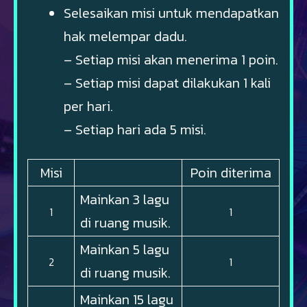
Selesaikan misi untuk mendapatkan
hak melempar dadu.
– Setiap misi akan menerima 1 poin.
– Setiap misi dapat dilakukan 1 kali
per hari.
– Setiap hari ada 5 misi.
Misi
Poin diterima
Mainkan 3 lagu
1
1
di ruang musik.
Mainkan 5 lagu
2
1
di ruang musik.
Mainkan 15 lagu