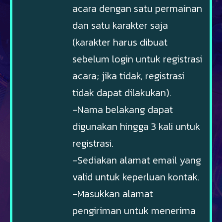
acara dengan satu permainan
dan satu karakter saja
(karakter harus dibuat
sebelum login untuk registrasi
acara; jika tidak, registrasi
tidak dapat dilakukan).
-Nama belakang dapat
digunakan hingga 3 kali untuk
registrasi.
-Sediakan alamat email yang
valid untuk keperluan kontak.
-Masukkan alamat
pengiriman untuk menerima