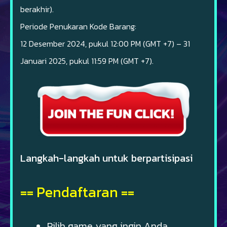
berakhir).
Periode Penukaran Kode Barang:
12 Desember 2024, pukul 12:00 PM (GMT +7) – 31
Januari 2025, pukul 11:59 PM (GMT +7).
Langkah-langkah untuk berpartisipasi
== Pendaftaran ==
Pilih game yang ingin Anda