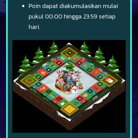
Poin dapat diakumulasikan mulai
pukul 00:00 hingga 23:59 setiap
hari.