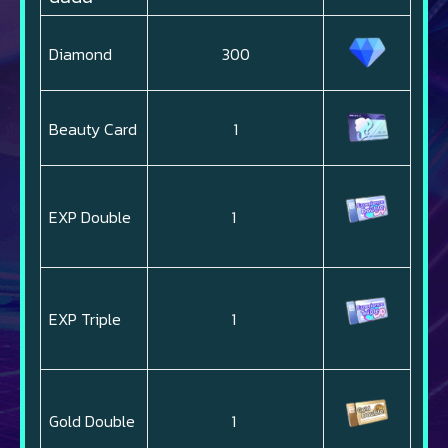
Diamond
300
Beauty Card
1
EXP Double
1
EXP Triple
1
Gold Double
1