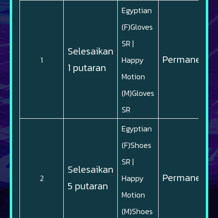
Egyptian
(F)Gloves
SR |
Selesaikan
Permanen
1
Happy
1 putaran
Motion
(M)Gloves
SR
Egyptian
(F)Shoes
SR |
Selesaikan
Permanen
2
Happy
5 putaran
Motion
(M)Shoes