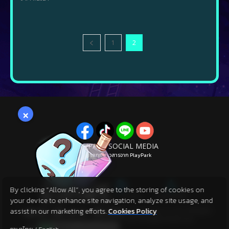
1
2
×
PLAYPARK SOCIAL MEDIA
ไม่พลาดทุกข่าวสารจาก PlayPark
By clicking “Allow All”, you agree to the storing of cookies on
your device to enhance site navigation, analyze site usage, and
Copyright 2024 Sanyi Network Technology Group Co.,Ltd. All Rights
assist in our marketing efforts.
Cookies Policy
Reserved © 2024 Playpark Co., Ltd. All Rights Reserved.